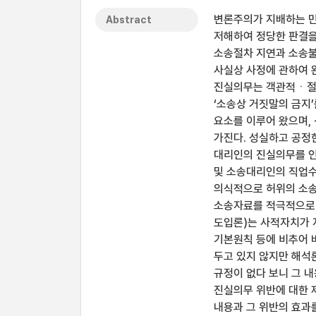
변론주의가 지배하는 
Abstract
저해하여 정당한 판결을
소송절차 지연과 소송불
사실상 사정에 관하여 
진실의무는 객관적ㆍ절대
‘소송상 거짓말의 금지
요소를 이루어 왔으며,
가진다. 성실하고 공정
대리인의 진실의무를 인
및 소송대리인의 직업수
의식적으로 허위의 소송
소송자료를 적극적으로 
도입론)는 사적자치가 
기본원칙 등에 비추어 
두고 있지 않지만 해석
규정이 없다 보니 그 
진실의무 위반에 대한 
내용과 그 위반의 효과를