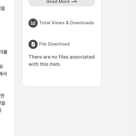
Read More
견을
Total Views & Downloads
File Download
의미를
There are no files associated
with this item.
유
송에서
관한
항을
의
의