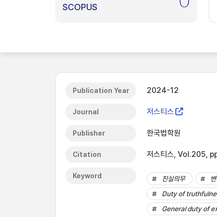
0
SCOPUS
2024-12
Publication Year
저스티스
Journal
한국법학원
Publisher
저스티스, Vol.205, p
Citation
Keyword
진실의무
변
Duty of truthfuln
General duty of e