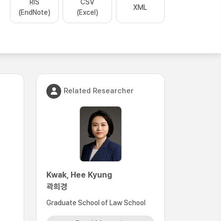
RIS
CSV
XML
(EndNote)
(Excel)
Related Researcher
Kwak, Hee Kyung
곽희경
Graduate School of Law School