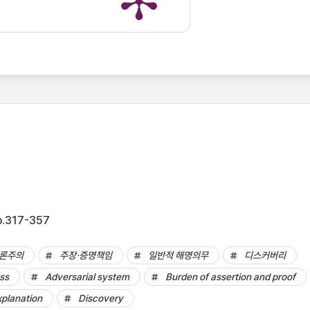
p.317-357
론주의
주장⋅증명책임
일반적 해명의무
디스커버리
ess
Adversarial system
Burden of assertion and proof
xplanation
Discovery