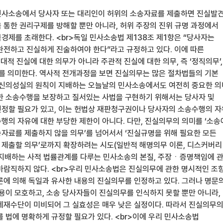
민사소송에서 당사자 또는 대리인이 허위의 소송자료를 제출하면 진실발
 통한 권리구제를 방해할 뿐만 아니라, 허위 주장의 진위 규명 과정에서
경제를 초래한다. <br>독일 민사소송법 제138조 제1항은 “당사자는
완전하고 진실하게 진술하여야 한다”라고 규정하고 있다. 이에 따른
적 진실에 대한 의무가 아니라 주관적 진실에 대한 의무, 즉 ‘정직의무’,
’를 의미한다. 역사적 전개과정을 보면 진실의무는 많은 절차법들의 기본
 신의성실의 원칙이 지배하는 오늘날의 민사소송에서도 여전히 중요한 
한 소송수행을 보장하고 질서있는 사법을 구현하기 위해서는 당사자 및
정할 필요가 있고, 이는 헌법상 재판청구권이나 당사자의 소송수행의 자
행의 자유에 대한 부당한 제한이 아니다. 다만, 진실의무의 의미를 ‘소
자료를 제출하지 않을 의무’를 넘어서서 ‘진실규명을 위해 필요한 모든
제출할 의무’로까지 확장하려는 시도(일반적 해명의무 이론, 디스커버리
지배하는 사적 법률관계를 다루는 민사소송의 본질, 주장ㆍ증명책임에 
바람직하지 않다. <br>우리 민사소송법은 진실의무에 관한 명시적인 조
론에 의해 독일과 유사한 내용의 진실의무를 인정하고 있다. 그러나 명문
내용이 모호하고, 소송 당사자들이 진실의무를 인식하지 못할 뿐만 아니라,
제재수단이 미비되어 그 실효성은 매우 낮은 실정이다. 따라서 진실의무
 법에 명확하게 규정할 필요가 있다. <br>이에 우리 민사소송법