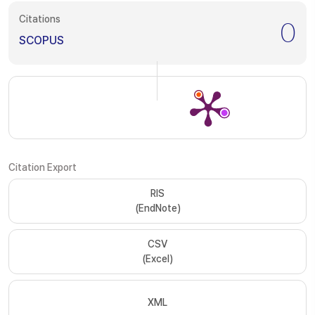
Citations
0
SCOPUS
Citation Export
RIS
(EndNote)
CSV
(Excel)
XML