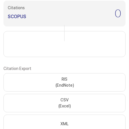
Citations
0
SCOPUS
Citation Export
RIS
(EndNote)
CSV
(Excel)
XML