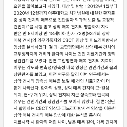
요인을 알아보고자 하였다. 대상 및 방법 : 2012년 1월부터
2020년 12월까지 아주대학교 치과병원에 내원한 환자들
중 상악 견치의 매복으로 진단받아 외과적 노출 및 교정적
견인치료를 시행 받고 상악 매복 견치의 맹출까지 치료
받은 만 8세이상 만 18세이하 환자 73명(93개의 상악
매복 견치)의 의무기록지와 CBCT 영상 및 파노라마방사선
영상을 분석하였다. 결 과: 교합평면에서 상악 매복 견치의
교두정까지의 거리와 환자의 나이는 견인 치료기간과 양의
상관관계를 보였다. 반면 교합평면과 매복 견치의 치축이
이루는 각도와 편측성/양측성 매복 양상은 견인기간과 음의
상관관계를 보였고, 이전 연구와 달리 이번 연구에서는
상악 견치의 양측성 매복을 보일 때 견인 치료기간이 더
짧게 나타났다. 환자의 성별, 상악 매복 견치의 근-원심
위치, 협-구개 위치, 상악 견치의 치근 성숙도와 만곡의
유무는 견인기간과 상관관계를 보이지 않았다. 결 론: 진단
시 촬영하는 CBCT 영상과 파노라마방사선 영상을 이용한
상악 매복 견치의 매복 양상에 대한 분석을 통하여
치료시작 시 환자의 어린 나이, 낮은 매복 깊이, 매복 견치의