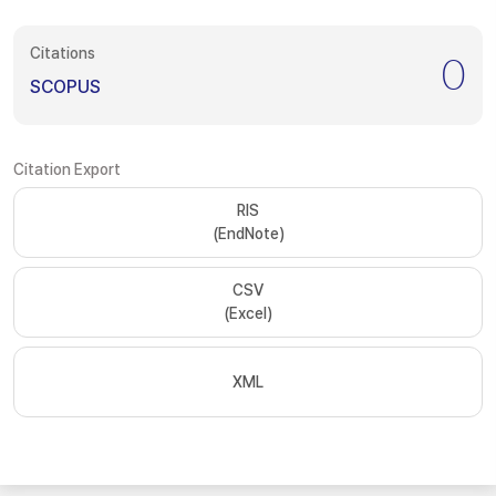
Citations
0
SCOPUS
Citation Export
RIS
(EndNote)
CSV
(Excel)
XML