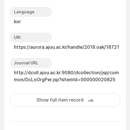
Language
kor
URI
https://aurora.ajou.ac.kr/handle/2018.oak/18721
Journal URL
http://dcoll.ajou.ac.kr:9080/dcollection/jsp/com
mon/DcLoOrgPer.jsp?sItemId=000000020825
Show full item record