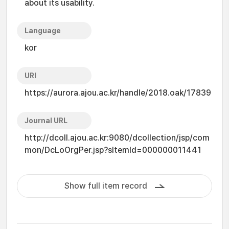
about its usability.
Language
kor
URI
https://aurora.ajou.ac.kr/handle/2018.oak/17839
Journal URL
http://dcoll.ajou.ac.kr:9080/dcollection/jsp/com
mon/DcLoOrgPer.jsp?sItemId=000000011441
Show full item record