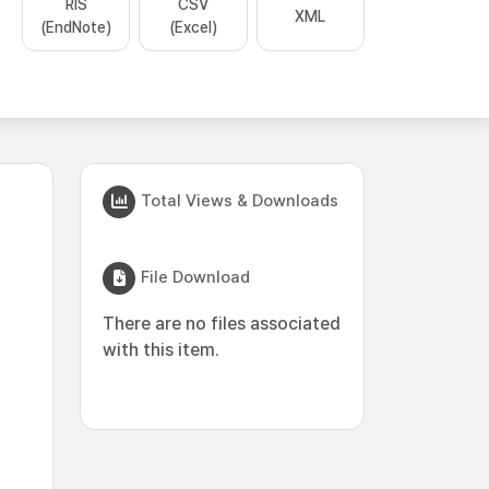
RIS
CSV
XML
(EndNote)
(Excel)
Total Views & Downloads
File Download
There are no files associated
with this item.