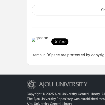
Sh
Items in DSpace are protected by copyright
Copyright © 2025 Ajou University Central Library. Al
The Ajou University Repository was established throu
Ajou University Central Library