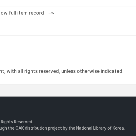
ow full item record
, with all rights reserved, unless otherwise indicated.
l Rights Reserved.
gh the OAK distribution project by the National Library of Korea.