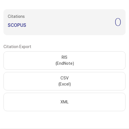
Citations
0
SCOPUS
Citation Export
RIS
(EndNote)
CSV
(Excel)
XML