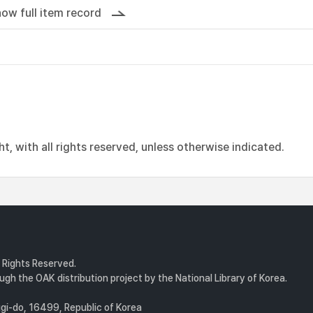
ow full item record
, with all rights reserved, unless otherwise indicated.
l Rights Reserved.
gh the OAK distribution project by the National Library of Korea.
i-do, 16499, Republic of Korea