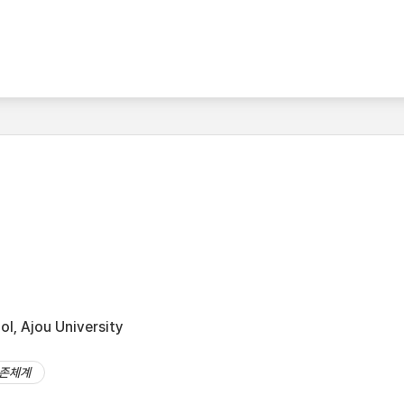
l, Ajou University
존체계