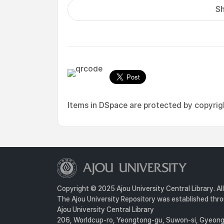
Sh
Items in DSpace are protected by copyright
Copyright © 2025 Ajou University Central Library. Al
The Ajou University Repository was established throu
Ajou University Central Library
206, Worldcup-ro, Yeongtong-gu, Suwon-si, Gyeongg