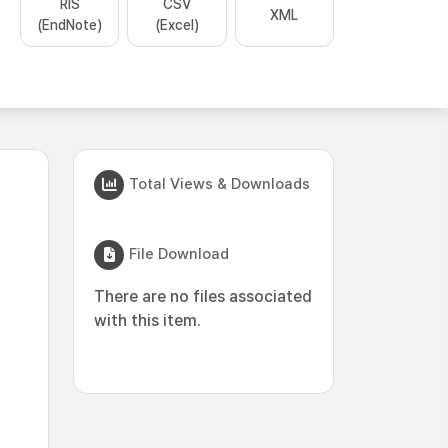
RIS
CSV
XML
(EndNote)
(Excel)
Total Views & Downloads
File Download
There are no files associated
with this item.