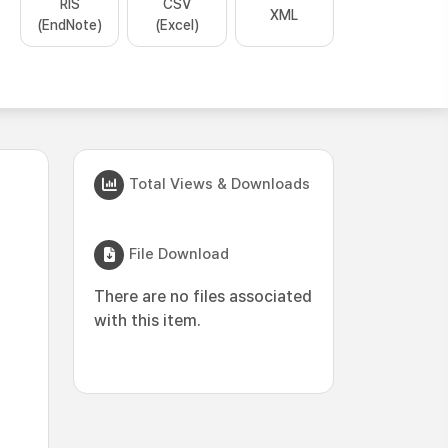
RIS
CSV
XML
(EndNote)
(Excel)
Total Views & Downloads
File Download
There are no files associated
with this item.