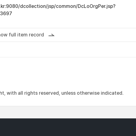
ac.kr:9080/dcollection/jsp/common/DcLoOrgPer.jsp?
13697
ow full item record
, with all rights reserved, unless otherwise indicated.