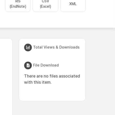
RIS
CSV
XML
(EndNote)
(Excel)
Total Views & Downloads
File Download
There are no files associated
with this item.