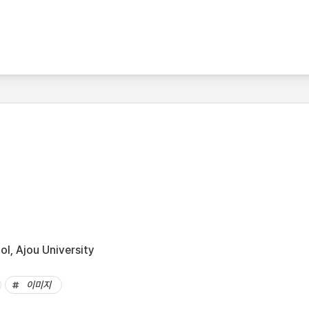
l, Ajou University
이미지