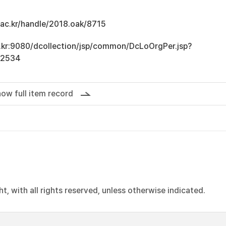
u.ac.kr/handle/2018.oak/8715
ac.kr:9080/dcollection/jsp/common/DcLoOrgPer.jsp?
12534
ow full item record
, with all rights reserved, unless otherwise indicated.