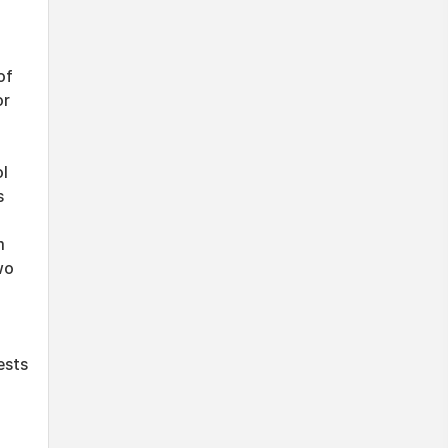
of
or
ol
s
m
wo
ests