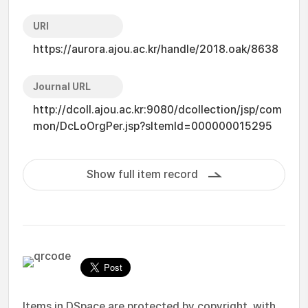
URI
https://aurora.ajou.ac.kr/handle/2018.oak/8638
Journal URL
http://dcoll.ajou.ac.kr:9080/dcollection/jsp/com
mon/DcLoOrgPer.jsp?sItemId=000000015295
Show full item record
Items in DSpace are protected by copyright, with