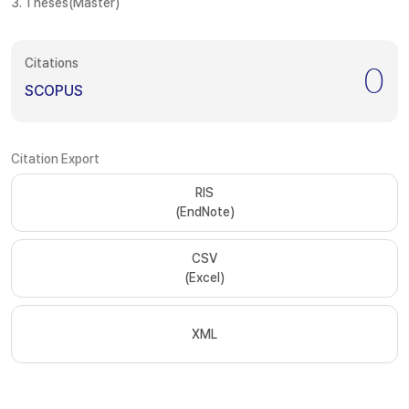
3. Theses(Master)
Citations
0
SCOPUS
Citation Export
RIS
(EndNote)
CSV
(Excel)
XML