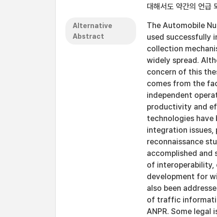
대해서도 약간의 언급 
The Automobile Num
Alternative
Abstract
used successfully i
collection mechani
widely spread. Alt
concern of this the
comes from the fact
independent operat
productivity and ef
technologies have 
integration issues,
reconnaissance stu
accomplished and s
of interoperability,
development for wi
also been addresse
of traffic informa
ANPR. Some legal is