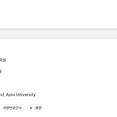
학원
과
l, Ajou University
차량번호인식
통합