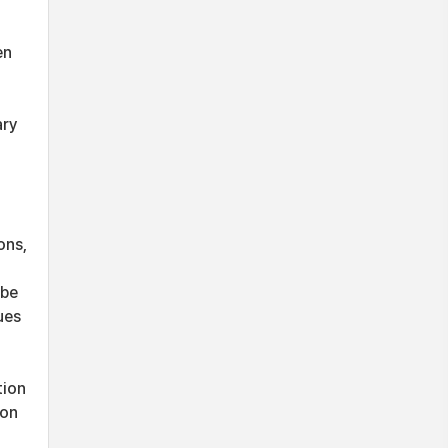
en
ary
ons,
 be
ues
tion
ion