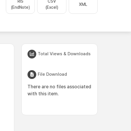
RIS
CSV
XML
(EndNote)
(Excel)
Total Views & Downloads
File Download
There are no files associated
with this item.