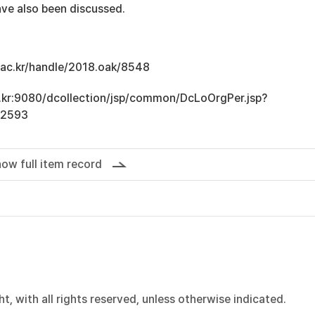
ve also been discussed.
u.ac.kr/handle/2018.oak/8548
ac.kr:9080/dcollection/jsp/common/DcLoOrgPer.jsp?
12593
ow full item record
, with all rights reserved, unless otherwise indicated.