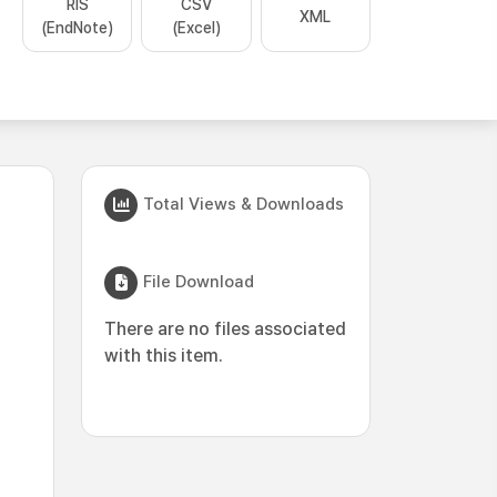
RIS
CSV
XML
(EndNote)
(Excel)
Total Views & Downloads
File Download
There are no files associated
with this item.