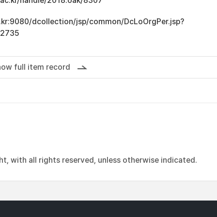
u.ac.kr/handle/2018.oak/8307
ac.kr:9080/dcollection/jsp/common/DcLoOrgPer.jsp?
12735
ow full item record
, with all rights reserved, unless otherwise indicated.