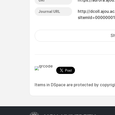
https://aurora.ajo
URI
http://dcoll.ajou.
Journal URL
sItemId=0000000
Sh
Items in DSpace are protected by copyright