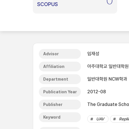
0
SCOPUS
임재성
Advisor
아주대학교 일반대학원
Affiliation
일반대학원 NCW학과
Department
2012-08
Publication Year
The Graduate Schoo
Publisher
Keyword
UAV
Repli