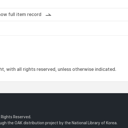
ow full item record
, with all rights reserved, unless otherwise indicated.
l Rights Reserved.
gh the OAK distribution project by the National Library of Korea.