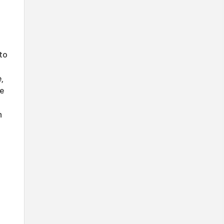
to
,
ce
n