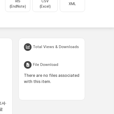
RIS
CSV
XML
(EndNote)
(Excel)
Total Views & Downloads
File Download
There are no files associated
with this item.
조사·
로