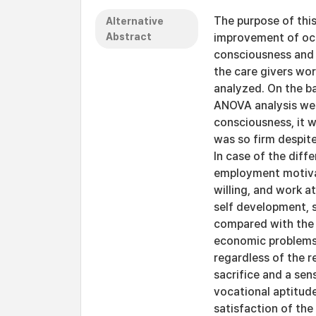
The purpose of this
Alternative
Abstract
improvement of occ
consciousness and s
the care givers wor
analyzed. On the ba
ANOVA analysis were
consciousness, it 
was so firm despite
In case of the dif
employment motivati
willing, and work 
self development, s
compared with the
economic problems.
regardless of the r
sacrifice and a sen
vocational aptitude
satisfaction of the