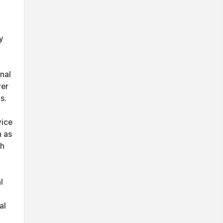
y
nal
ver
s.
vice
h as
gh
l
al