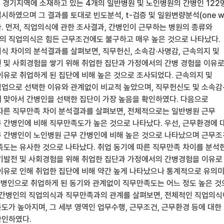
및 경기지역에 소재하고 있는 4개의 일반병원 및 노인병원의 간병인 122
하였으며 그 결과를 토대로 빈도분석, t-검증 및 일원변량분석(one w
다. 먼저, 직업의식에 관한 조사결과, 간병인이 근무하는 병원의 종류와
 직업의식은 힘든 근무조건에도 불구하고 매우 높은 것으로 나타났다.
식 차이의 분석결과를 살펴보면, 직무헌신, 소속감·사명감, 근속의지 및
 및 사회경험을 쌓기 위해 취업한 집단과 가정에서의 간병 경험을 이유
이유로 취업하게 된 집단에 비해 높은 것으로 조사되었다. 근속의지 및
업으로 선택한 이유와 관계없이 비교적 높았으며, 직무헌신도 및 소속감
 맞아서 간병인을 선택한 집단이 가장 높음을 확인하였다. 다음으로
따른 직무만족 차이 분석결과를 살펴보면, 전체적으로는 일반병원 근무
 간병인에 비해 직무만족도가 높은 것으로 나타났다. 우선, 근무환경에 
 간병인이 노인병원 근무 간병인에 비해 높은 것으로 나타났으며 근무조
족도는 유사한 것으로 나타났다. 취업 동기에 따른 직무만족 차이를 분석
기발전 및 사회경험을 위해 취업한 집단과 가정에서의 간병경험을 이유로
이유로 인해 취업한 집단에 비해 약간 높게 나타났으나 통계적으로 유의
 간병인으로 취업하게 된 동기와 관계없이 직무만족도는 어느 정도 높은 
 간병인의 직업의식과 직무만족과의 관계를 살펴보면, 전체적인 직업의식
도가 높아지며, 그 세부 영역인 업무수행, 근무조건, 근무환경 등에 대한
확인하였다.