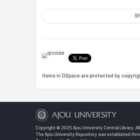
Sh
Items in DSpace are protected by copyright
Copyright © 2025 Ajou University Central Library. Al
The Ajou University Repository was established throu