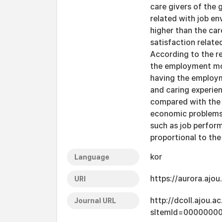
care givers of the g
related with job en
higher than the car
satisfaction relate
According to the re
the employment mot
having the employm
and caring experien
compared with the
economic problems.
such as job perfor
proportional to the
kor
Language
https://aurora.ajo
URI
http://dcoll.ajou.
Journal URL
sItemId=0000000