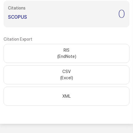
Citations
0
SCOPUS
Citation Export
RIS
(EndNote)
CSV
(Excel)
XML