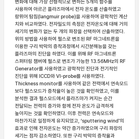
변화에 대해 가장 선형적으로 변하는 5개의 함수를
사용하여 아르곤 플라즈마에서 전자 온도를 산출하였고
랑뮈어 탐침(langmuir probe)을 사용하여 광학적인 계산
치와 비교하였다. 전자밀도의 측정은 전자온도에 대해 거의
세기의 변화가 없는 두 개의 파장을 선택하여 산출하였다.
위의 방법을 사용하여 펄스로 변조된 RF 마그네트론을
이용한 구리 박막의 증착과정에서 시간분해능을 갖는
플라즈마의 진단을 하였다. 이를 위해 RF 마그네트론
스퍼터링 챔버에 펄스로 변조가 가능한 13.56MHz의 RF
Generator를 사용하였고 광학적인 진단과 전기적인
진단을 위해 ICCD와 VI-probe를 사용하였다.
Thickness monitor를 사용하여 같은 전력에서 연속모드
보다 펄스모드가 증착율이 높은 것을 확인하였고, 이를
분석한 결과 펄스모드에서 플라즈마가 켜지는 순간
전달되는 전력의 증가와 함께 전자 온도가 급격하게
높아지는 것을 확인하였다. 이후 전력은 연속모드와
마찬가지로 일정하게 유지되었고, ‘sputtering wind'의
효과로 인해 전자온도는 약간 증가하였으며 구리 파장의
세기는 점차 감소하였다. 또한 구리 박막의 증착율과