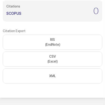
Citations
0
SCOPUS
Citation Export
RIS
(EndNote)
CSV
(Excel)
XML