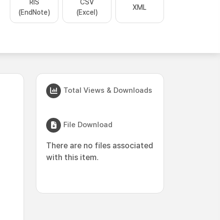
RIS
CSV
XML
(EndNote)
(Excel)
Total Views & Downloads
File Download
There are no files associated
with this item.