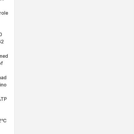
role
0
62
amed
of
had
ino
ATP
42℃