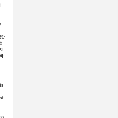
성
은
험한
을
지
메바
is
st
ss