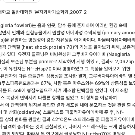
학교 일반대학원 :분자과학기술학과,2007. 2
eria fowleri)는 흙과 연못, 담수 등에 존재하며 이러한 환경 속에
면서 인체와 실험동물에서 원발성 아메바성 수막뇌염 (primary amoeb
alitis)을 유발하는 병원성이 강한 자유생활 아메바이다. 파울러자유아메바
 단백질 (heat shock protein 70)의 기능을 알아보기 위해, 보존적
닝하였다. 유전자 클로닝은 비병원성인 그루버자유아메바 (Naegleria
단백질의 보존된 부분을 primer로 제작하여 시행 하였고, 결과로 2,062bp
 이 유전자는 Nf-cHsp70 이라 명명하였고 그 특성을 알아보기 위한
이 유전자와 다른 종들간의 상동성을 조사한 결과, 그루버자유아메바의 열
 크루스파동편모충과는 67%, 사람 혹은 마우스와는 69%의 상동성을 보
자를 E. coli에 형질도입으로 시켜 재조합 단백질을 얻었다. 이 재조합
우스 복강에 면역시켜 다클론 항체를 얻었고, 이 항체를 이용하여
 이 단백질의 위치를 확인한 결과 세포질 내에 분포하는 것을 관찰 할 
H 및 산화(oxidative) 스트레스를 파울러자유아메바에 준 후, Nf-
 단백질 상의 변화를 관찰한 결과 42℃온도 스트레스를 준 파울러자유아메
이 급격히 증가하는 것이 관찰되었고, 나머지 스트레스에는 크게 반응하
확인 되었다. 따라서 본 연구에서 클로닝한 Nf-cHsp70은 병원성