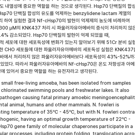
 내열성에 중요한 역할을 하는 것으로 생각된다. Hsp70 단백질의 합
p70 단백질 합성의 유도를 억제하는 benzylidene lactam 계열의
리 하여 실험한 결과 Nf-cHsp70의 발현이 억제제의 농도에 비례하여
300 μM의 KNK437 처리 시 파울러자유아메바의 증식이 처리하지 않
.4% 감소되었다. Hsp70 단백질의 발현이 억제 되었을 때,
 세포에 대한 세포독성에 변화가 있는지 알아보기 위해 51Cr 분비 실
용한 CHO 세포들에 대한 파울러자유아메바의 세포독성 실험은 KNK437
바에서 처리하지 않은 파울러자유아메바보다 세포독성이 43%-52%까
 있었다. 따라서 파울러자유아메바의 Nf-cHsp70은 온도 저항성과 아
에 있어서 중요한 역할을 하는 유전자라고 생각된다.
a small free-living amoeba, has been isolated from samples
 chlorinated swimming pools and freshwater lakes. It also
nt pathogen causing fatal primary amoebic meningoencephalit
ntal animal, humans and other mammals. N. fowleri is
rating temperature of 35℃ - 45℃, but with N. fowleri contra
athogenic, having an optimal growth temperature of 22℃ -
p70 gene family of molecular chaperones participate in a
lular processes, including protein folding, translocation acro