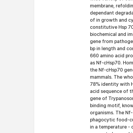
membrane, refoldin
dependant degradati
of in growth and cy
constitutive Hsp 7
biochemical and imm
gene from pathogen
bp in length and c
660 amino acid pro
as Nf-cHsp70. Hom
the Nf-cHsp70 gene
mammals. The whol
78% identity with 
acid sequence of 
gene of Trypanoso
binding motif, kno
organisms. The Nf-
phagocytic food-c
in a temperature -