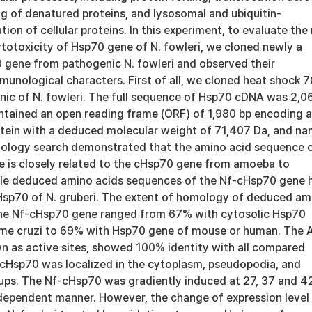
g of denatured proteins, and lysosomal and ubiquitin-
on of cellular proteins. In this experiment, to evaluate the 
totoxicity of Hsp70 gene of N. fowleri, we cloned newly a
0 gene from pathogenic N. fowleri and observed their
unological characters. First of all, we cloned heat shock 7
ic of N. fowleri. The full sequence of Hsp70 cDNA was 2,0
ontained an open reading frame (ORF) of 1,980 bp encoding a
tein with a deduced molecular weight of 71,407 Da, and n
ology search demonstrated that the amino acid sequence 
 is closely related to the cHsp70 gene from amoeba to
e deduced amino acids sequences of the Nf-cHsp70 gene 
Hsp70 of N. gruberi. The extent of homology of deduced am
the Nf-cHsp70 gene ranged from 67% with cytosolic Hsp70
me cruzi to 69% with Hsp70 gene of mouse or human. The 
wn as active sites, showed 100% identity with all compared
cHsp70 was localized in the cytoplasm, pseudopodia, and
ups. The Nf-cHsp70 was gradiently induced at 27, 37 and 
 dependent manner. However, the change of expression level