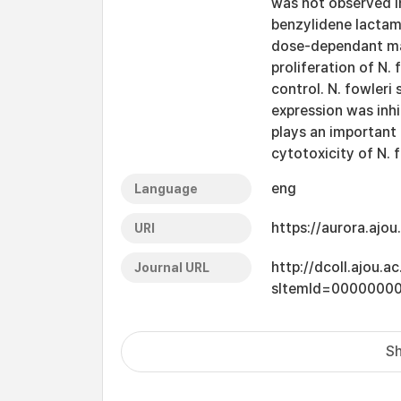
was not observed in
benzylidene lactam
dose-dependant ma
proliferation of N
control. N. fowler
expression was inh
plays an important 
cytotoxicity of N. f
eng
Language
https://aurora.ajo
URI
http://dcoll.ajou.
Journal URL
sItemId=0000000
Sh