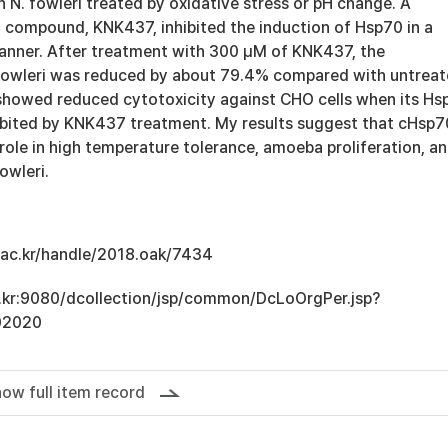
 N. fowleri treated by oxidative stress or pH change. A
 compound, KNK437, inhibited the induction of Hsp70 in a
nner. After treatment with 300 μM of KNK437, the
. fowleri was reduced by about 79.4% compared with untrea
i showed reduced cytotoxicity against CHO cells when its Hs
ibited by KNK437 treatment. My results suggest that cHsp7
role in high temperature tolerance, amoeba proliferation, a
owleri.
u.ac.kr/handle/2018.oak/7434
ac.kr:9080/dcollection/jsp/common/DcLoOrgPer.jsp?
02020
ow full item record