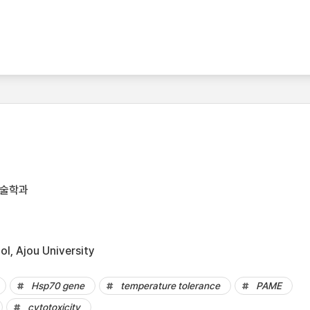
기술학과
l, Ajou University
Hsp70 gene
temperature tolerance
PAME
cytotoxicity