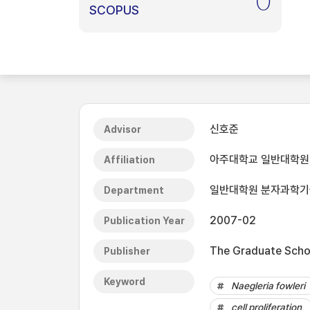
0
SCOPUS
신호준
Advisor
아주대학교 일반대학원
Affiliation
일반대학원 분자과학
Department
2007-02
Publication Year
The Graduate Schoo
Publisher
Keyword
Naegleria fowleri
cell proliferation