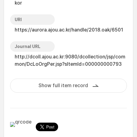
kor
URI
https://aurora.ajou.ac.kr/handle/2018.oak/6501
Journal URL
http://dcoll.ajou.ac.kr:9080/dcollection/jsp/com
mon/DcLoOrgPer.jsp?sItemId=000000000793
Show full item record