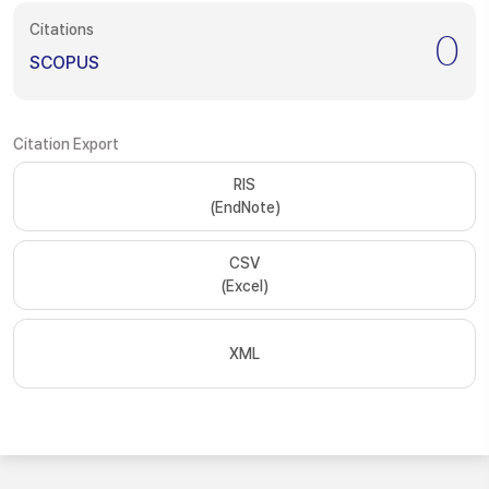
Citations
0
SCOPUS
Citation Export
RIS
(EndNote)
CSV
(Excel)
XML