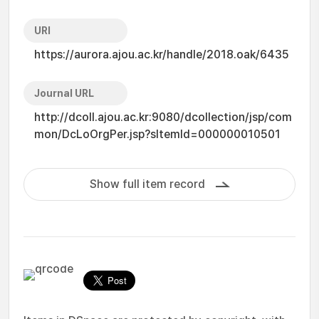
URI
https://aurora.ajou.ac.kr/handle/2018.oak/6435
Journal URL
http://dcoll.ajou.ac.kr:9080/dcollection/jsp/com
mon/DcLoOrgPer.jsp?sItemId=000000010501
Show full item record