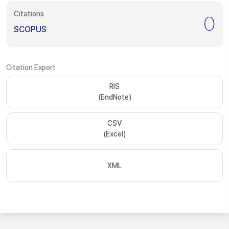
Citations
0
SCOPUS
Citation Export
RIS
(EndNote)
CSV
(Excel)
XML