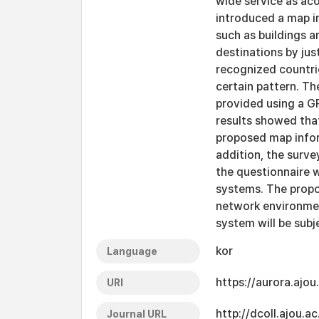
wide service as ac
introduced a map in
such as buildings an
destinations by ju
recognized countrie
certain pattern. Th
provided using a G
results showed that
proposed map inform
addition, the surv
the questionnaire 
systems. The propo
network environment
system will be subj
kor
Language
https://aurora.ajo
URI
http://dcoll.ajou.
Journal URL