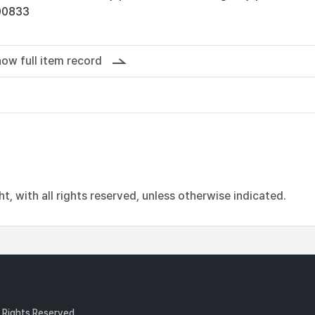
00833
ow full item record
, with all rights reserved, unless otherwise indicated.
l Rights Reserved.