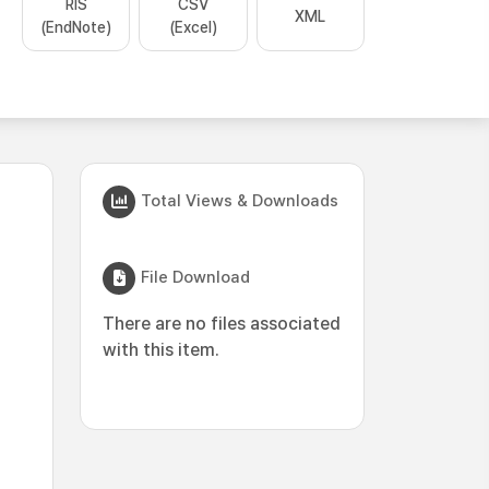
RIS
CSV
XML
(EndNote)
(Excel)
Total Views & Downloads
File Download
There are no files associated
with this item.