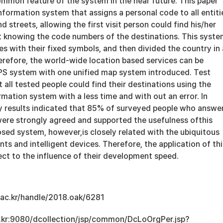
ommon feature of the system in the near future. This paper
formation system that assigns a personal code to all entiti
d streets, allowing the first visit person could find his/her
st knowing the code numbers of the destinations. This syst
s with their fixed symbols, and then divided the country in 
erefore, the world-wide location based services can be
PS system with one unified map system introduced. Test
 all tested people could find their destinations using the
ation system with a less time and with out an error. In
ey results indicated that 85% of surveyed people who answe
were strongly agreed and supported the usefulness ofthis
sed system, however,is closely related with the ubiquitous
s and intelligent devices. Therefore, the application of thi
ect to the influence of their development speed.
u.ac.kr/handle/2018.oak/6281
ac.kr:9080/dcollection/jsp/common/DcLoOrgPer.jsp?