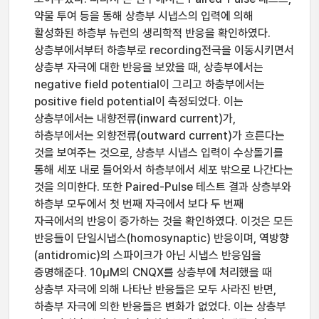
약물 투여 등을 통해 상층부 시냅스의 입력에 의해
활성화된 하층부 뉴런의 생리학적 반응을 확인하였다.
상층부에서부터 하층부로 recording전극을 이동시키면서
상층부 자극에 대한 반응을 보았을 때, 상층부에서는
negative field potential이 그리고 하층부에서는
positive field potential이 측정되었다. 이는
상층부에서는 내향전류(inward current)가,
하층부에서는 외향전류(outward current)가 흐른다는
것을 보여주는 것으로, 상층부 시냅스 입력이 수상돌기를
통해 세포 내로 들어와서 하층부에서 세포 밖으로 나간다는
것을 의미한다. 또한 Paired-Pulse 테스트 결과 상층부와
하층부 모두에서 첫 번째 자극에서 보다 두 번째
자극에서의 반응이 증가하는 것을 확인하였다. 이것은 모든
반응들이 단일시냅스(homosynaptic) 반응이며, 역방향
(antidromic)의 스파이크가 아닌 시냅스 반응임을
증명해준다. 10μM의 CNQX를 상층부에 처리했을 때
상층부 자극에 의해 나타난 반응들은 모두 사라진 반면,
하층부 자극에 의한 반응들은 변화가 없었다. 이는 상층부