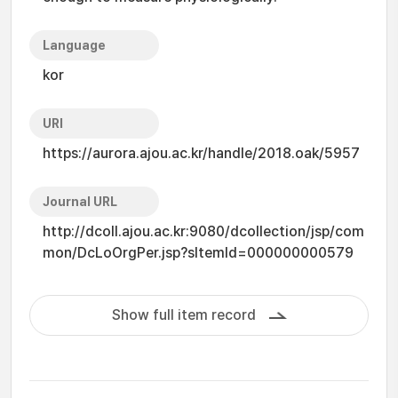
Language
kor
URI
https://aurora.ajou.ac.kr/handle/2018.oak/5957
Journal URL
http://dcoll.ajou.ac.kr:9080/dcollection/jsp/com
mon/DcLoOrgPer.jsp?sItemId=000000000579
Show full item record