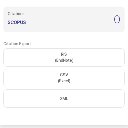
Citations
0
SCOPUS
Citation Export
RIS
(EndNote)
CSV
(Excel)
XML