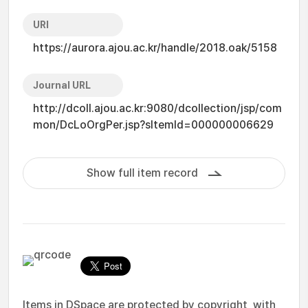
URI
https://aurora.ajou.ac.kr/handle/2018.oak/5158
Journal URL
http://dcoll.ajou.ac.kr:9080/dcollection/jsp/com
mon/DcLoOrgPer.jsp?sItemId=000000006629
Show full item record
Items in DSpace are protected by copyright, with