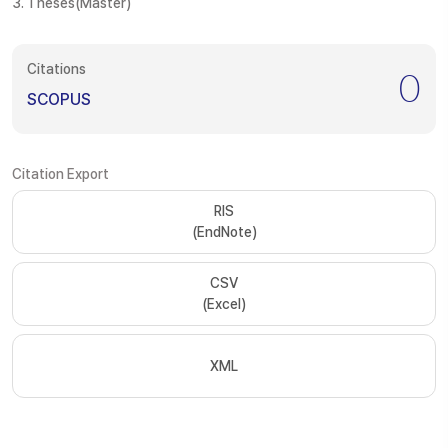
3. Theses(Master)
Citations
0
SCOPUS
Citation Export
RIS
(EndNote)
CSV
(Excel)
XML