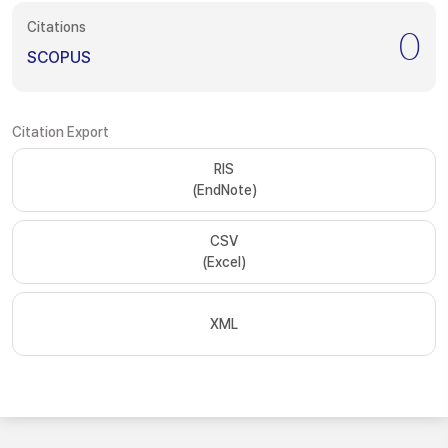
Citations
0
SCOPUS
Citation Export
RIS
(EndNote)
CSV
(Excel)
XML