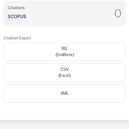
Citations
0
SCOPUS
Citation Export
RIS
(EndNote)
CSV
(Excel)
XML