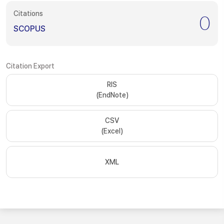
Citations
0
SCOPUS
Citation Export
RIS
(EndNote)
CSV
(Excel)
XML