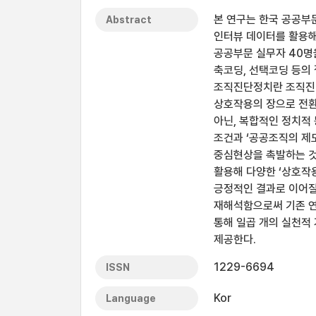
본 연구는 한국 공공부
Abstract
인터뷰 데이터를 활용해
공공부문 실무자 40명
축코딩, 선택코딩 등의
조직진단정치란 조직진단
상호작용의 장으로 전환
아닌, 복합적인 정치적
조건과 ‘공공조직의 제
중심현상을 촉발하는 것
활용해 다양한 ‘상호작
긍정적인 결과로 이어질
재해석함으로써 기존 연
통해 일곱 개의 실천적
제공한다.
1229-6694
ISSN
Kor
Language