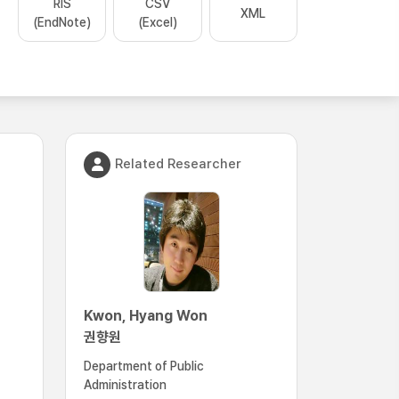
RIS
CSV
XML
(EndNote)
(Excel)
Related Researcher
Kwon, Hyang Won
권향원
Department of Public
Administration