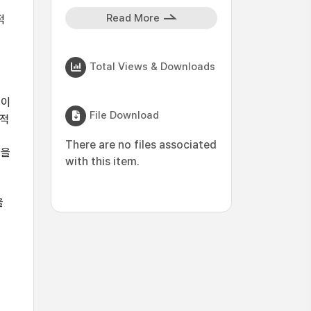
Read More
적
Total Views & Downloads
적
등이
File Download
과적
There are no files associated
’을
with this item.
을