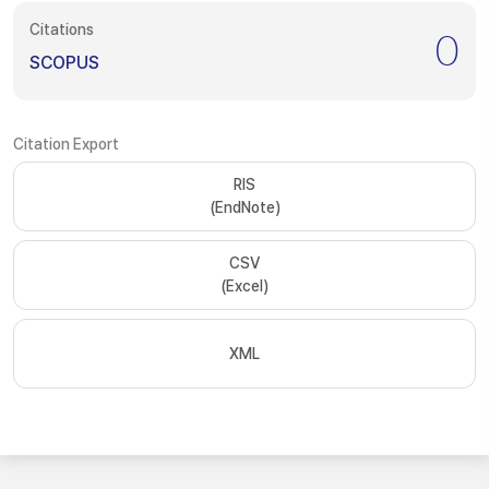
Citations
0
SCOPUS
Citation Export
RIS
(EndNote)
CSV
(Excel)
XML