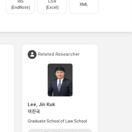
RIS
CSV
XML
(EndNote)
(Excel)
Related Researcher
Lee, Jin Kuk
이진국
Graduate School of Law School