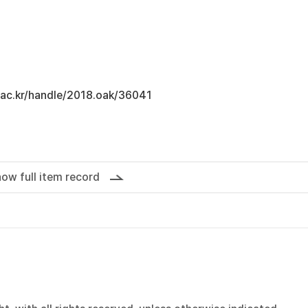
u.ac.kr/handle/2018.oak/36041
ow full item record