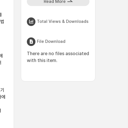
Read More
를
Total Views & Downloads
형법
File Download
There are no files associated
에
with this item.
서
있기
자에
여