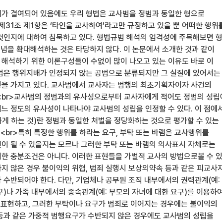
가 결여되어 있음에도 우리 형법은 교사범을 정범과 동일한 형으로
제31조 제1항은 ‘타인을 교사하여’라고만 규정하고 있을 뿐 어떠한 행위
것인지에 대하여 침묵하고 있다. 형법규범 해석의 엄격성에 주목해보면 
개념을 확대해석하는 것은 타당하지 않다. 이 논문에서 소개한 것과 같이
해석하기 위한 이론구성들이 수없이 많이 나오고 있는 이유도 바로 이
범은 행위지배가 인정되지 않는 공범으로 분류되지만 그 실질에 있어서는
을 가지고 있다. 교사범에서 교사자는 범행의 최초기획자이자 사건의
<br>교사범의 정범과의 유사성으로부터 교사자에게 적어도 정범의 성립
느 정도의 유사성이 나타나야 교사범의 성립을 인정할 수 있다. 이 점에
게 하는 것)란 정범과 동일한 처벌을 정당화하는 것으로 평가할 수 있는
 <br>특히 특정한 행위를 하라는 요구, 부탁 또는 바램은 교사행위를
이 될 수 있을지는 모르나 그러한 부탁 또는 바램의 의사표시 자체로는
한 충분조건은 아니다. 이러한 표현들을 가벌적 교사의 방법으로볼 수 
지 않은 경우 불이익의 위협, 범죄 실행시 보상의약속 등과 같은 피교사
 수반되어야 한다. 다만, 기업체나 공무원 조직 내부에서의 권력관계(예:
구)나 가족 내부에서의 종속관계(예: 부모의 자녀에 대한 요구)를 이용하
을 표현하고, 그러한 부탁이나 요구가 범죄로 이어지는 경우에는 불이익의
등과 같은 가중적 범행요구가 수반되지 않은 경우에도 교사범의 성립을