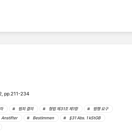
, pp.211-234
자
범죄 결의
형법 제31조 제1항
범행 요구
Anstifter
Bestimmen
§31 Abs. 1 kStGB