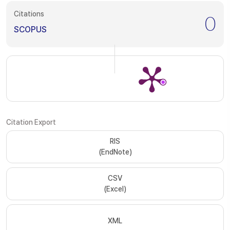
Citations
0
SCOPUS
Citation Export
RIS
(EndNote)
CSV
(Excel)
XML