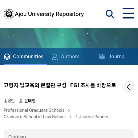
Communities
Authors
Journal
고령자 법교육의 본질관 구성- FGI 조사를 바탕으로 -
송성민
;
윤태영
Professional Graduate Schools
Graduate School of Law School
1. Journal Papers
Citations