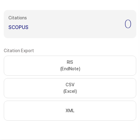
Citations
0
SCOPUS
Citation Export
RIS
(EndNote)
CSV
(Excel)
XML