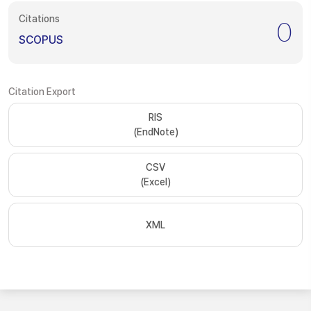
Citations
0
SCOPUS
Citation Export
RIS
(EndNote)
CSV
(Excel)
XML