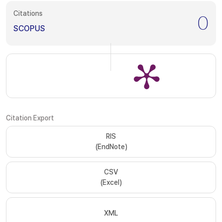
Citations
0
SCOPUS
Citation Export
RIS
(EndNote)
CSV
(Excel)
XML