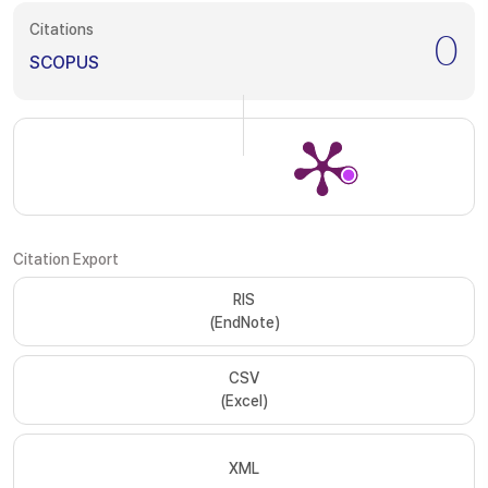
Citations
0
SCOPUS
Citation Export
RIS
(EndNote)
CSV
(Excel)
XML