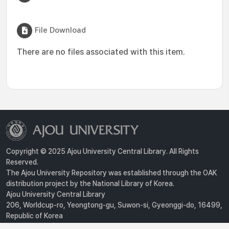
File Download
There are no files associated with this item.
Copyright © 2025 Ajou University Central Library. All Rights
Reserved.
The Ajou University Repository was established through the OAK
distribution project by the National Library of Korea.
Ajou University Central Library
206, Worldcup-ro, Yeongtong-gu, Suwon-si, Gyeonggi-do, 16499,
Republic of Korea