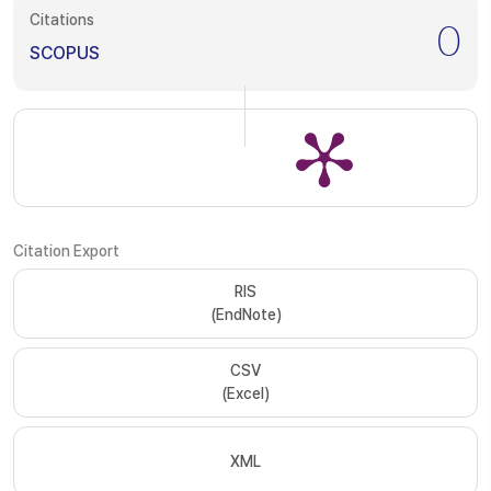
Citations
0
SCOPUS
Citation Export
RIS
(EndNote)
CSV
(Excel)
XML