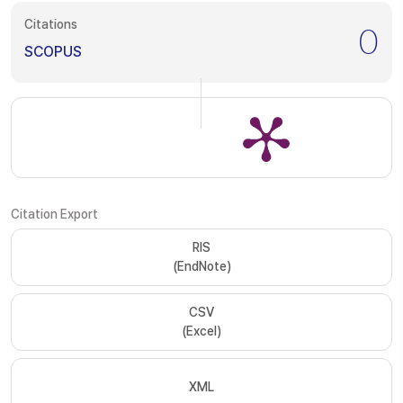
Citations
0
SCOPUS
Citation Export
RIS
(EndNote)
CSV
(Excel)
XML