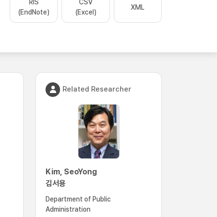
RIS
CSV
XML
(EndNote)
(Excel)
Related Researcher
Kim, SeoYong
김서용
Department of Public
Administration