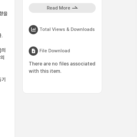
Read More
영향을
Total Views & Downloads
.
)의
File Download
각의
There are no files associated
with this item.
동기