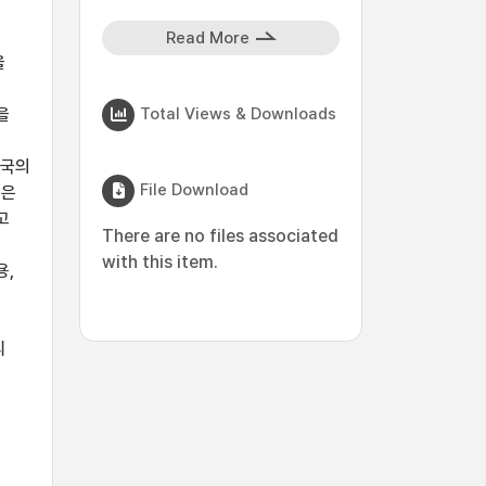
Read More
을
Total Views & Downloads
을
민국의
File Download
론은
고
There are no files associated
with this item.
용,
리