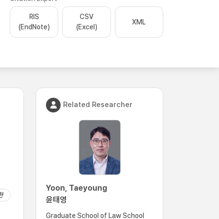
RIS
CSV
XML
(EndNote)
(Excel)
Related Researcher
Yoon, Taeyoung
한
윤태영
Graduate School of Law School