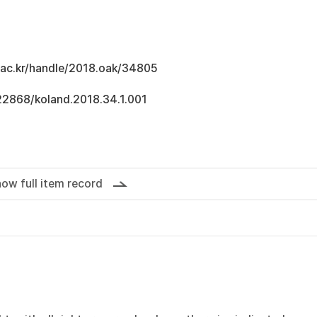
u.ac.kr/handle/2018.oak/34805
.22868/koland.2018.34.1.001
ow full item record