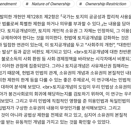
mendment
Nature of Ownership
Ownership Restriction
 발의한 개헌안 제128조 제2항은 「국가는 토지의 공공성과 합리적 사용
 법률로써 특별한 제한을 하거나 의무를 부과할 수 있다.」는 내용을 담아
다. 토지공개념이란, 토지의 개인적 소유권 그 자체는 인정하되, 그 이용
규제하여야 한다는 것을 의미한다. 헌법에 토지공개념을 강화하는 것은
 밀접한 연관이 있는데, 이 토지공개념을 두고 “사회주의 개헌”, “대한
 발상” 등과 같은 비판도 제기되고 있다. <br>토지공개념에 대한 찬반
제, 불로소득의 사회 환원 등 사회·경제정책을 바라보는 시각차에서 비롯되
 이러한 관점에 집중되었다. 그러나 토지공개념은 사유재산권 침해라는
없기 때문에, 헌법과 민법의 관계, 소유권의 개념과 소유권의 본질적인 내
의한 제한의 한계 등을 다룰 수 있는 좋은 주제로서, 이 연구에서는 민법적
대하여 분석해 보았다. <br>토지공개념의 도입이 우리 민법상 소유권의
나아가 봉건사회로의 회귀에 해당하는지를 검토하기 위하여, 이 연구는 우
보았다. 그리고 우리 민법에 직접적인 영향을 준 의용민법과 독일민법의
입법자가 구상한 소유권의 내용이 무엇인가를 분석해보았다. 그리고
것이 아니라 공법상 제한을 전제로 하고 있고, 심지어 소유권의 본질적
을 받는 유동적인 개념을 가지고 있는 것을 확인할 수 있었다.