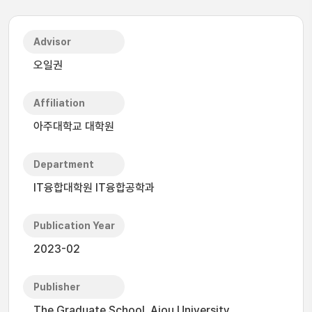
Advisor
오일권
Affiliation
아주대학교 대학원
Department
IT융합대학원 IT융합공학과
Publication Year
2023-02
Publisher
The Graduate School, Ajou University