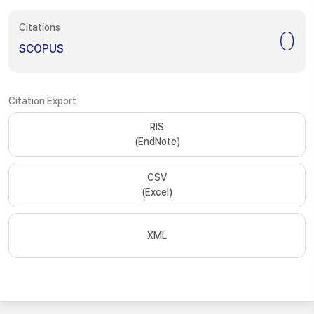
Citations
0
SCOPUS
Citation Export
RIS
(EndNote)
CSV
(Excel)
XML