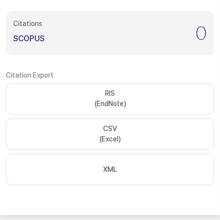
Citations
0
SCOPUS
Citation Export
RIS
(EndNote)
CSV
(Excel)
XML