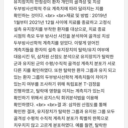
유지장치의 안정성이 환자 개인의 골격성 및 치성
두부방사선학적 주요 계측치에 따라 달라지는 지를
확인하는 것이다. <br> <br>재료 및 방법 : 2019년
1월부터 2021년 12월 사이에 치료를 종료하고 고정식
설측 유지장치를 부착한 환자를 대상으로, 치료 종료
시점의 측모 두부 방사선 사진을 분석하여 골격성 치성
두부방사선학적 계측치를 얻었다. 이렇게 얻어진
계측치들을 환자의 설측 유지장치의 탈락/유지 여부에
대응시킨 뒤, 삼차원 산점도 분석으로 유지장치가 탈락한
군과 유지된 군의 수평/수직적 골격성 계측치 분포가 서로
다른 지를 확인하였다. 또한 탈락한 환자 그룹과 유지 되고
있는 환자 그룹의 두부방사선학적 계측치들이 차이가
있는지 여부를 조사하기 위해 독립표본 T-검정을
진행하였고, 탈락에 영향을 미치는 계측치가 있는지
확인하기 위해서 로지스틱 회귀분석법을 이용해
확인하였다. <br> <br>결 과: 삼차원 산점도를 통해
확인한 결과, 유지장치가 탈락한 그룹과 유지된 그룹 모두
골격성 수평적 수직적 계측치 분포가 특별히 한쪽으로
치우치지 않고 고르게 분포하였다. 예를 들면, 탈락한