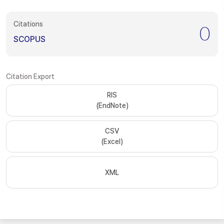
Citations
0
SCOPUS
Citation Export
RIS
(EndNote)
CSV
(Excel)
XML