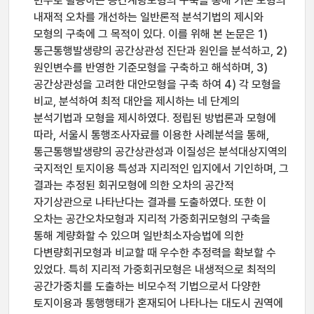
변수로 활용하는 공간계량모형의 구축을 통해 기존 모형의
내재적 오차를 개선하는 일반론적 분석기법의 제시와
모형의 구축에 그 목적이 있다. 이를 위해 본 논문은 1)
통근통행발생량의 공간상관성 진단과 원인을 분석하고, 2)
원인변수를 반영한 기준모형을 구축하고 해석하며, 3)
공간상관성을 고려한 대안모형을 구축 하여 4) 각 모형을
비교, 분석하여 최적 대안을 제시하는 네 단계의
분석기법과 모형을 제시하였다. 정립된 방법론과 모형에
따라, 서울시 통행조사자료를 이용한 사례분석을 통해,
통근통행발생량의 공간상관성과 이질성은 분석대상지역의
국지적인 토지이용 특성과 지리적인 입지에서 기인하며, 그
결과는 추정된 회귀모형에 의한 오차의 공간적
자기상관으로 나타난다는 결과를 도출하였다. 또한 이
오차는 공간오차모형과 지리적 가중회귀모형의 구축을
통해 계량화할 수 있으며 일반최소자승법에 의한
다변량회귀모형과 비교할 때 우수한 추정력을 확보할 수
있었다. 특히 지리적 가중회귀모형은 내생적으로 최적의
공간가중치를 도출하는 비모수적 기법으로서 다양한
토지이용과 통행행태가 혼재되어 나타나는 대도시 권역에