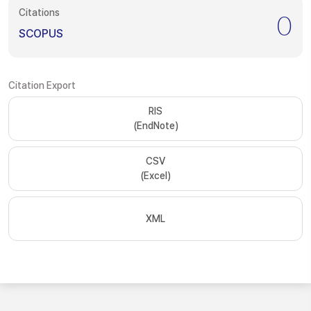
Citations
0
SCOPUS
Citation Export
RIS
(EndNote)
CSV
(Excel)
XML