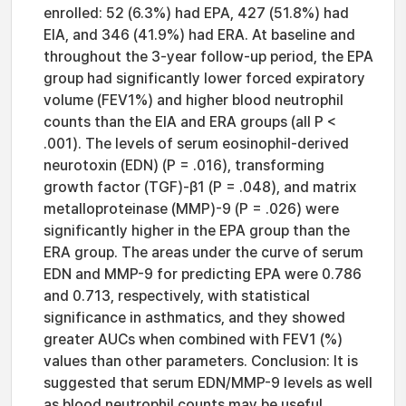
enrolled: 52 (6.3%) had EPA, 427 (51.8%) had
EIA, and 346 (41.9%) had ERA. At baseline and
throughout the 3-year follow-up period, the EPA
group had significantly lower forced expiratory
volume (FEV1%) and higher blood neutrophil
counts than the EIA and ERA groups (all P <
.001). The levels of serum eosinophil-derived
neurotoxin (EDN) (P = .016), transforming
growth factor (TGF)-β1 (P = .048), and matrix
metalloproteinase (MMP)-9 (P = .026) were
significantly higher in the EPA group than the
ERA group. The areas under the curve of serum
EDN and MMP-9 for predicting EPA were 0.786
and 0.713, respectively, with statistical
significance in asthmatics, and they showed
greater AUCs when combined with FEV1 (%)
values than other parameters. Conclusion: It is
suggested that serum EDN/MMP-9 levels as well
as blood neutrophil counts may be useful