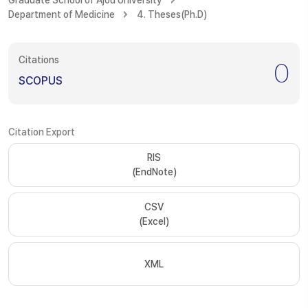
Graduate School of Ajou University
Department of Medicine
4. Theses(Ph.D)
Citations
0
SCOPUS
Citation Export
RIS
(EndNote)
CSV
(Excel)
XML