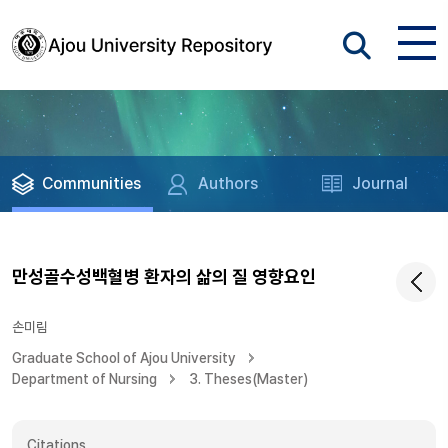
Communities
Authors
Journal
만성골수성백혈병 환자의 삶의 질 영향요인
손미림
Graduate School of Ajou University
Department of Nursing
3. Theses(Master)
Citations