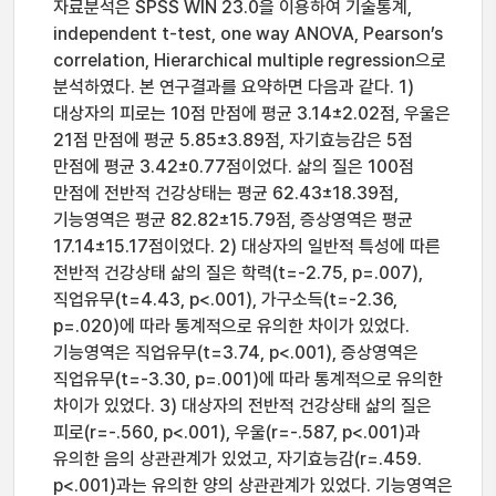
자료분석은 SPSS WIN 23.0을 이용하여 기술통계,
independent t-test, one way ANOVA, Pearson’s
correlation, Hierarchical multiple regression으로
분석하였다. 본 연구결과를 요약하면 다음과 같다. 1)
대상자의 피로는 10점 만점에 평균 3.14±2.02점, 우울은
21점 만점에 평균 5.85±3.89점, 자기효능감은 5점
만점에 평균 3.42±0.77점이었다. 삶의 질은 100점
만점에 전반적 건강상태는 평균 62.43±18.39점,
기능영역은 평균 82.82±15.79점, 증상영역은 평균
17.14±15.17점이었다. 2) 대상자의 일반적 특성에 따른
전반적 건강상태 삶의 질은 학력(t=-2.75, p=.007),
직업유무(t=4.43, p<.001), 가구소득(t=-2.36,
p=.020)에 따라 통계적으로 유의한 차이가 있었다.
기능영역은 직업유무(t=3.74, p<.001), 증상영역은
직업유무(t=-3.30, p=.001)에 따라 통계적으로 유의한
차이가 있었다. 3) 대상자의 전반적 건강상태 삶의 질은
피로(r=-.560, p<.001), 우울(r=-.587, p<.001)과
유의한 음의 상관관계가 있었고, 자기효능감(r=.459.
p<.001)과는 유의한 양의 상관관계가 있었다. 기능영역은