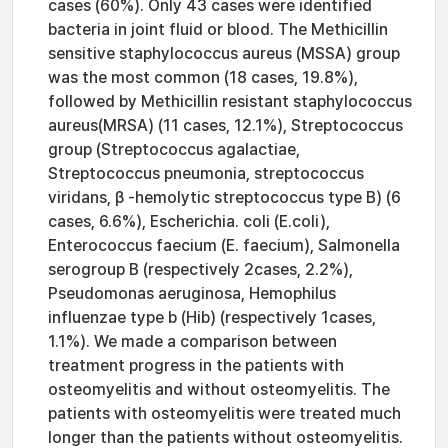
cases (60%). Only 43 cases were identified
bacteria in joint fluid or blood. The Methicillin
sensitive staphylococcus aureus (MSSA) group
was the most common (18 cases, 19.8%),
followed by Methicillin resistant staphylococcus
aureus(MRSA) (11 cases, 12.1%), Streptococcus
group (Streptococcus agalactiae,
Streptococcus pneumonia, streptococcus
viridans, β -hemolytic streptococcus type B) (6
cases, 6.6%), Escherichia. coli (E.coli),
Enterococcus faecium (E. faecium), Salmonella
serogroup B (respectively 2cases, 2.2%),
Pseudomonas aeruginosa, Hemophilus
influenzae type b (Hib) (respectively 1cases,
1.1%). We made a comparison between
treatment progress in the patients with
osteomyelitis and without osteomyelitis. The
patients with osteomyelitis were treated much
longer than the patients without osteomyelitis.