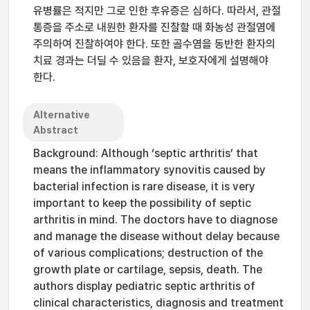
유병률은 적지만 그로 인한 후유증은 심하다. 따라서, 관절
통증을 주소로 내원한 환자를 진찰할 때 화농성 관절염에
주의하여 진찰하여야 한다. 또한 골수염을 동반한 환자의
치료 경과는 더딜 수 있음을 환자, 보호자에게 설명해야
한다.
Alternative
Abstract
Background: Although ‘septic arthritis’ that
means the inflammatory synovitis caused by
bacterial infection is rare disease, it is very
important to keep the possibility of septic
arthritis in mind. The doctors have to diagnose
and manage the disease without delay because
of various complications; destruction of the
growth plate or cartilage, sepsis, death. The
authors display pediatric septic arthritis of
clinical characteristics, diagnosis and treatment