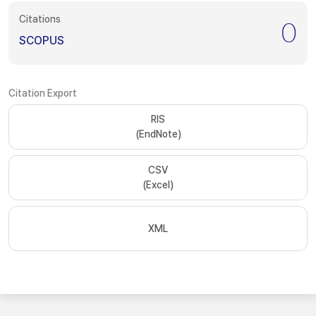
Citations
0
SCOPUS
Citation Export
RIS
(EndNote)
CSV
(Excel)
XML