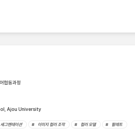
디어협동과정
l, Ajou University
세그멘테이션
이미지 컬러 조작
컬러 모델
팔레트