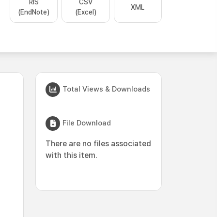
RIS
CSV
XML
(EndNote)
(Excel)
Total Views & Downloads
File Download
There are no files associated
with this item.