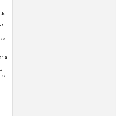
lds
of
user
r
l
gh a
,
al
tes