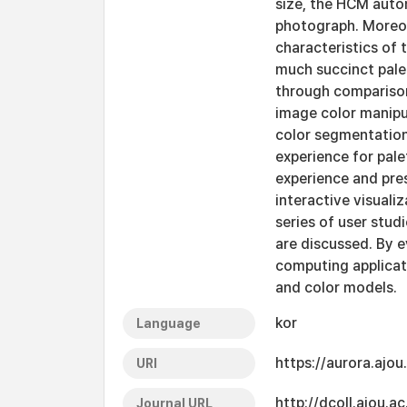
size, the HCM auto
photograph. Moreov
characteristics of 
much succinct pale
through comparison
image color manipul
color segmentation 
experience for pal
experience and pre
interactive visual
series of user stud
are discussed. By e
computing applicati
and color models.
kor
Language
https://aurora.ajo
URI
http://dcoll.ajou
Journal URL