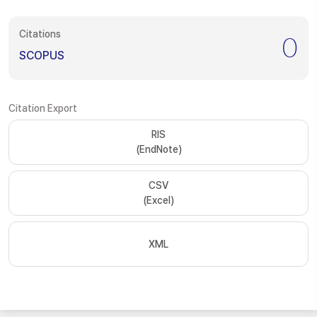
Citations
0
SCOPUS
Citation Export
RIS
(EndNote)
CSV
(Excel)
XML