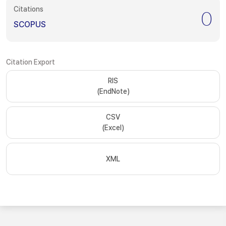
Citations
0
SCOPUS
Citation Export
RIS
(EndNote)
CSV
(Excel)
XML